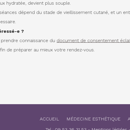
ux hydratée, devient plus souple.
éances dépend du stade de vieillissement cutané, et un ent
essaire.
téressé-e ?
à prendre connaissance du
document de consentement éclai
afin de préparer au mieux votre rendez-vous.
ACCUEIL
MÉDECINE ESTHÉTIQUE
Tel : 09 53 36 31 53
-
Mentions légales