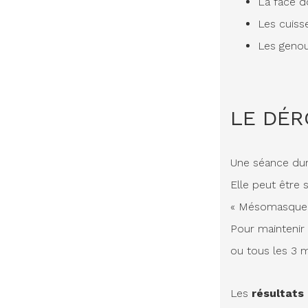
La face d
Les cuiss
Les geno
LE DÉ
Une séance dur
Elle peut être 
« Mésomasque p
Pour maintenir 
ou tous les 3 m
Les
résultats