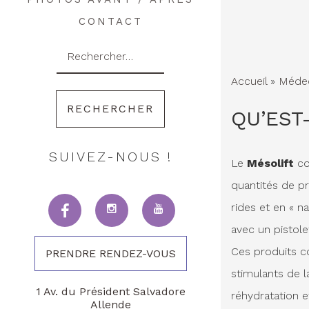
CONTACT
Rechercher :
Accueil
»
Médec
QU’EST
SUIVEZ-NOUS !
Le
Mésolift
con
quantités de pr
rides et en « n
avec un pistole
Ces produits c
PRENDRE RENDEZ-VOUS
stimulants de l
1 Av. du Président Salvadore
réhydratation e
Allende