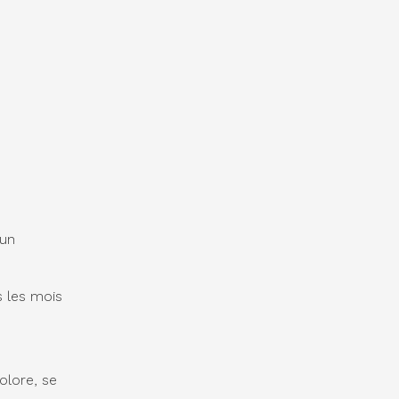
 un
s les mois
colore, se