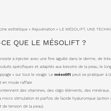
ine esthétique
»
Rejuvénation
»
LE MÉSOLIFT, UNE TECHN
-CE QUE LE MÉSOLIFT ?
siste à injecter avec une fine aiguille dans le derme, de très
oduits spécifiques et adaptés aux besoins de la peau, le lon
appage » sur tout le visage. Le
mésolift
peut se pratiquer à l
t en mode raffale.
ontiennent des vitamines, des oligo éléments, des minéraux,
a micro stimulation et parfois de l’acide hyaluronique (action
t de tension de la peau).