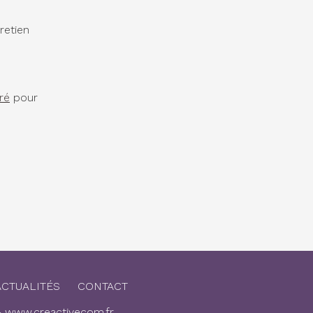
retien
ré
pour
ACTUALITÉS
CONTACT
-
www.creactivecom.fr