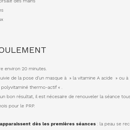
orsale des mains
es
ux
ROULEMENT
e environ 20 minutes.
suivie de la pose d’un masque à » la vitamine A acide » ou à
olyvitaminé thermo-actif « .
un bon résultat, il est nécesaire de renouveler la séance tou
ois pour le PRP.
 apparaissent dès les premières séances
: la peau se re