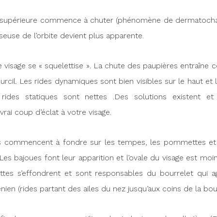
 supérieure commence à chuter (phénomène de dermatochal
seuse de l’orbite devient plus apparente.
e visage se « squelettise ». La chute des paupières entraîne c
rcil. Les rides dynamiques sont bien visibles sur le haut et 
 rides statiques sont nettes .Des solutions existent et
vrai coup d’éclat à votre visage.
 commencent à fondre sur les tempes, les pommettes et l
Les bajoues font leur apparition et l’ovale du visage est moin
es s’effondrent et sont responsables du bourrelet qui a
énien (rides partant des ailes du nez jusqu’aux coins de la bou