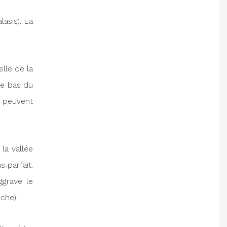
asis). La
elle de la
le bas du
 peuvent
a vallée
s parfait.
ggrave le
che).