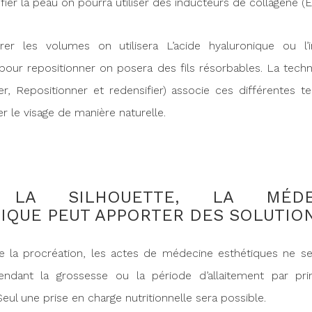
fier la peau on pourra utiliser des inducteurs de collagène (E
rer les volumes on utilisera L’acide hyaluronique ou l’
t pour repositionner on posera des fils résorbables. La tech
r, Repositionner et redensifier) associe ces différentes t
r le visage de manière naturelle.
 LA SILHOUETTE, LA MÉDE
IQUE PEUT APPORTER DES SOLUTION
 de la procréation, les actes de médecine esthétiques ne s
endant la grossesse ou la période d’allaitement par pri
Seul une prise en charge nutritionnelle sera possible.