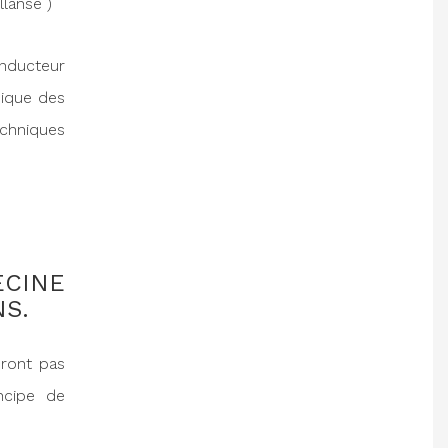
llansé )
inducteur
nique des
echniques
CINE
S.
eront pas
ncipe de