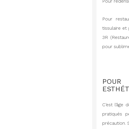
Pour redensi
Pour restau
tissulaire e
3R (Restaure
pour sublime
POUR
ESTHÉT
C’est l’âge
pratiqués p
précaution. 