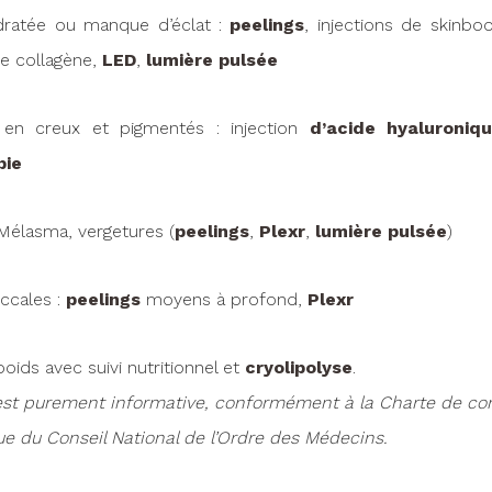
ratée ou manque d’éclat :
peelings
, injections de skinbo
e collagène,
LED
,
lumière pulsée
 en creux et pigmentés : injection
d’acide hyaluroniq
pie
Mélasma, vergetures (
peelings
,
Plexr
,
lumière pulsée
)
ccales :
peelings
moyens à profond,
Plexr
poids avec suivi nutritionnel et
cryolipolyse
.
est purement informative, conformément à la Charte de co
e du Conseil National de l’Ordre des Médecins.