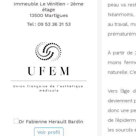
Immeuble Le Vénitien - 2ème
peau va rest
étage
Néanmoins, l
13500 Martigues
Tel :
09 53 36 31 53
au travail, 
prématurémen
À partir de 
moins ferme
naturelle. C
Vers l’âge 
deviennent p
donc une pea
de l’épiderm
les sourcils 
Voir profil