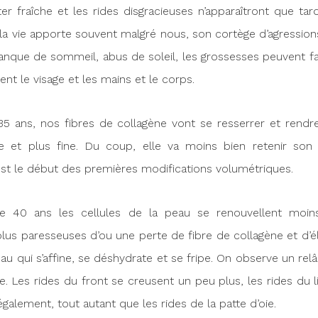
er fraîche et les rides disgracieuses n’apparaîtront que tar
a vie apporte souvent malgré nous, son cortège d’agressions
manque de sommeil, abus de soleil, les grossesses peuvent fair
t le visage et les mains et le corps.
35 ans, nos fibres de collagène vont se resserrer et rendr
 et plus fine. Du coup, elle va moins bien retenir son 
’est le début des premières modifications volumétriques.
de 40 ans les cellules de la peau se renouvellent moins
lus paresseuses d’ou une perte de fibre de collagène et d’él
u qui s’affine, se déshydrate et se fripe. On observe un re
e. Les rides du front se creusent un peu plus, les rides du l
également, tout autant que les rides de la patte d’oie.