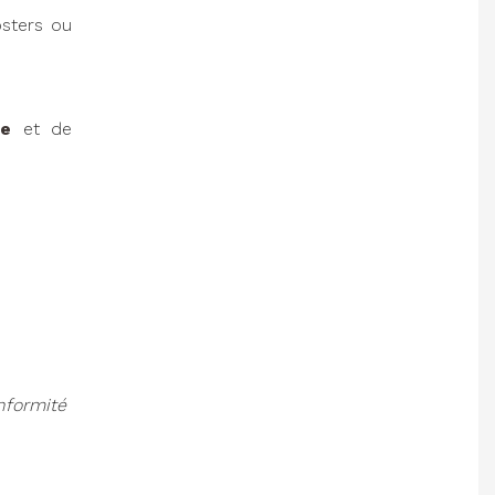
osters ou
ue
et de
nformité