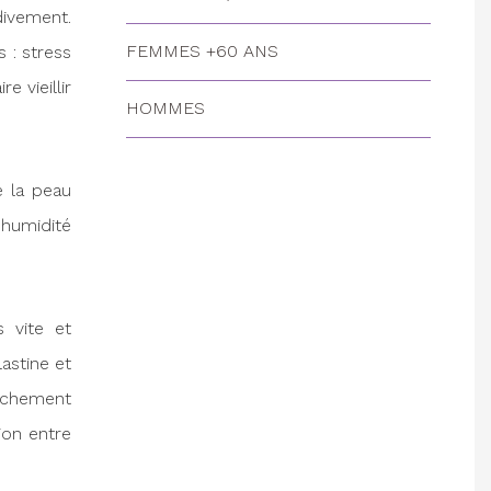
divement.
FEMMES +60 ANS
 : stress
e vieillir
HOMMES
e la peau
humidité
 vite et
astine et
lâchement
ion entre