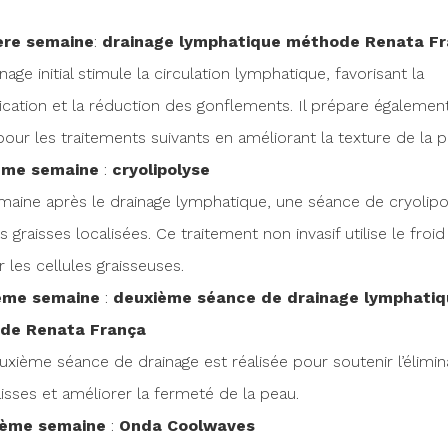
ère semaine
:
drainage lymphatique méthode Renata F
nage initial stimule la circulation lymphatique, favorisant la
ication et la réduction des gonflements. Il prépare également
our les traitements suivants en améliorant la texture de la p
ème semaine
:
c
ryolipolyse
maine après le drainage lymphatique, une séance de cryolipo
es graisses localisées. Ce traitement non invasif utilise le froi
r les cellules graisseuses.
ième semaine
:
deuxième séance de drainage lymphatiq
de Renata França
xième séance de drainage est réalisée pour soutenir l’élimin
isses et améliorer la fermeté de la peau.
ième semaine
:
Onda Coolwaves