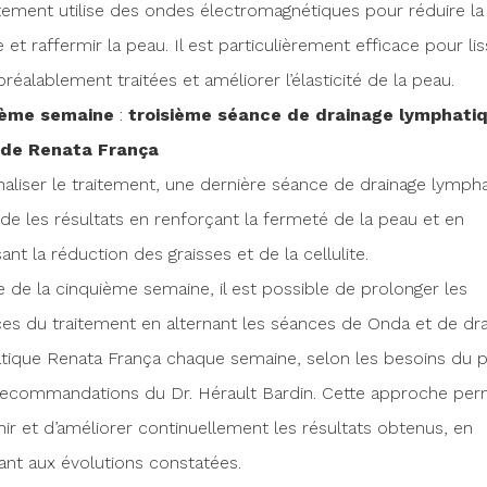
tement utilise des ondes électromagnétiques pour réduire la
te et raffermir la peau. Il est particulièrement efficace pour lis
réalablement traitées et améliorer l’élasticité de la peau.
ième semaine
:
t
roisième séance de drainage lymphati
de Renata França
naliser le traitement, une dernière séance de drainage lymph
de les résultats en renforçant la fermeté de la peau et en
ant la réduction des graisses et de la cellulite.
ue de la cinquième semaine, il est possible de prolonger les
ces du traitement en alternant les séances de Onda et de dr
tique Renata França chaque semaine, selon les besoins du p
 recommandations du Dr. Hérault Bardin. Cette approche pe
ir et d’améliorer continuellement les résultats obtenus, en
ant aux évolutions constatées.