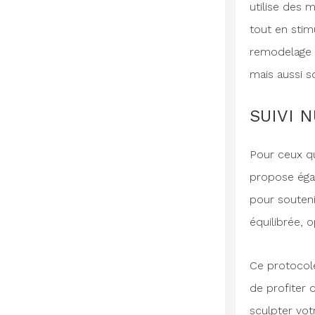
utilise des 
tout en stim
remodelage c
mais aussi so
SUIVI 
Pour ceux q
propose égal
pour souteni
équilibrée, o
Ce protocole
de profiter 
sculpter vo