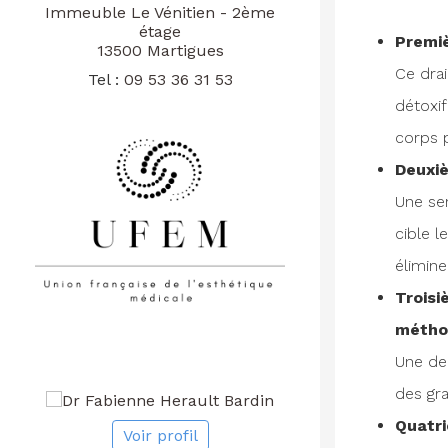
Immeuble Le Vénitien - 2ème
étage
Premi
13500 Martigues
Ce drai
Tel :
09 53 36 31 53
détoxif
corps p
Deuxi
Une se
cible l
élimine
Trois
métho
Une deu
des gra
Quatr
Voir profil