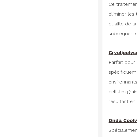
Ce traitemen
éliminer les
qualité de l
subséquents,
Cryolipolys
Parfait pour
spécifiqueme
environnants
cellules gra
résultant en 
Onda Cool
Spécialement