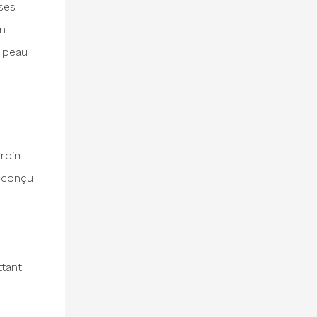
ses
un
a peau
rdin
t conçu
ttant