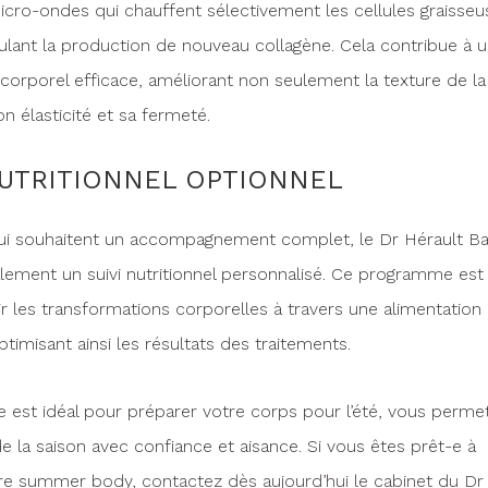
micro-ondes qui chauffent sélectivement les cellules graisseu
ulant la production de nouveau collagène. Cela contribue à 
orporel efficace, améliorant non seulement la texture de l
n élasticité et sa fermeté.
NUTRITIONNEL OPTIONNEL
ui souhaitent un accompagnement complet, le Dr Hérault Ba
ement un suivi nutritionnel personnalisé. Ce programme es
r les transformations corporelles à travers une alimentation
ptimisant ainsi les résultats des traitements.
 est idéal pour préparer votre corps pour l’été, vous perme
de la saison avec confiance et aisance. Si vous êtes prêt-e à
tre summer body,
contactez dès aujourd’hui le cabinet du Dr