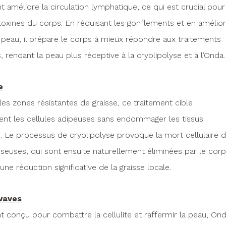
t améliore la circulation lymphatique, ce qui est crucial pour
 toxines du corps. En réduisant les gonflements et en amélior
a peau, il prépare le corps à mieux répondre aux traitements
 rendant la peau plus réceptive à la cryolipolyse et à l’Onda.
e
 les zones résistantes de graisse, ce traitement cible
nt les cellules adipeuses sans endommager les tissus
. Le processus de cryolipolyse provoque la mort cellulaire 
isseuses, qui sont ensuite naturellement éliminées par le corp
une réduction significative de la graisse locale.
waves
 conçu pour combattre la cellulite et raffermir la peau, On