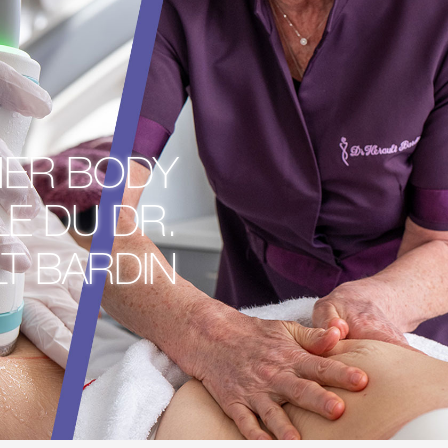
MER BODY
E DU DR.
T BARDIN