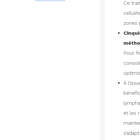
Ce trai
celluli
zones p
Cinqu
métho
Pour fi
consoli
optimis
À l’iss
bénéfi
lympha
et les
mainten
s’adapt