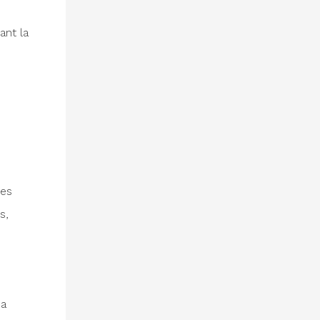
ant la
des
s,
da