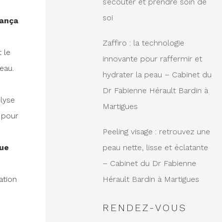
s’écouter et prendre soin de
soi
rança
Zaffiro : la technologie
 le
innovante pour raffermir et
eau.
hydrater la peau – Cabinet du
Dr Fabienne Hérault Bardin à
lyse
Martigues
d pour
Peeling visage : retrouvez une
peau nette, lisse et éclatante
ue
– Cabinet du Dr Fabienne
Hérault Bardin à Martigues
ation
RENDEZ-VOUS