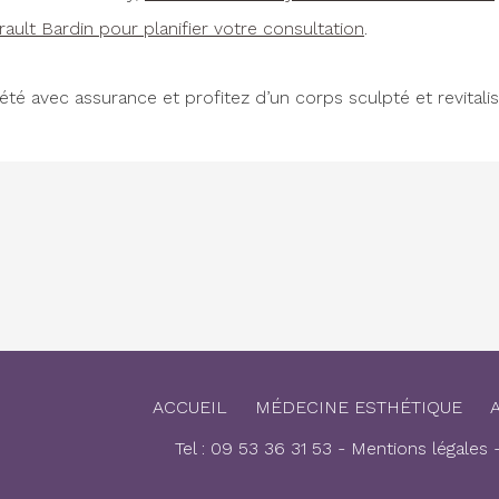
ault Bardin pour planifier votre consultation
.
’été avec assurance et profitez d’un corps sculpté et revitalis
ACCUEIL
MÉDECINE ESTHÉTIQUE
Tel : 09 53 36 31 53
-
Mentions légales