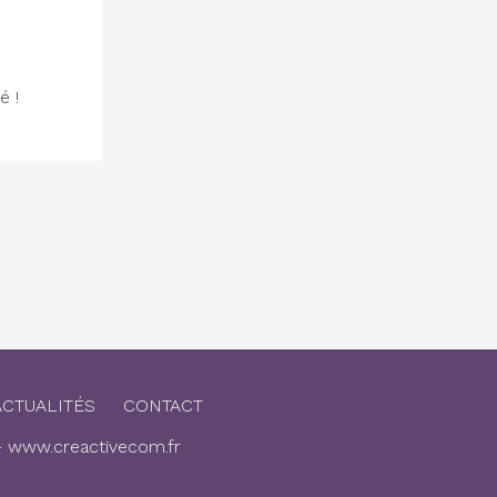
é !
ACTUALITÉS
CONTACT
-
www.creactivecom.fr