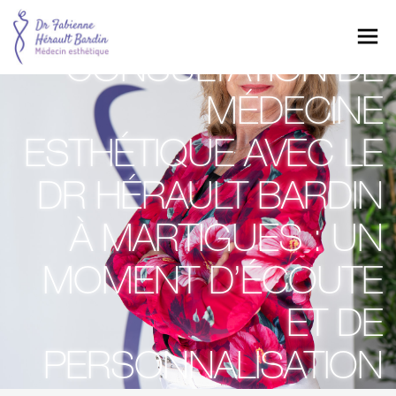
VOTRE PREMIÈRE
CONSULTATION DE
Menu
MÉDECINE
ESTHÉTIQUE AVEC LE
DR HÉRAULT BARDIN
À MARTIGUES : UN
MOMENT D’ÉCOUTE
ET DE
PERSONNALISATION